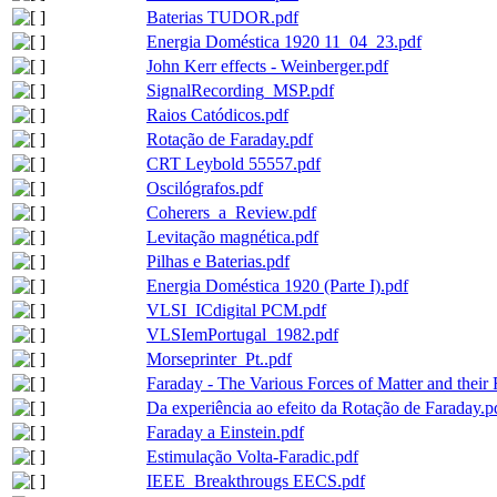
Baterias TUDOR.pdf
Energia Doméstica 1920 11_04_23.pdf
John Kerr effects - Weinberger.pdf
SignalRecording_MSP.pdf
Raios Catódicos.pdf
Rotação de Faraday.pdf
CRT Leybold 55557.pdf
Oscilógrafos.pdf
Coherers_a_Review.pdf
Levitação magnética.pdf
Pilhas e Baterias.pdf
Energia Doméstica 1920 (Parte I).pdf
VLSI_ICdigital PCM.pdf
VLSIemPortugal_1982.pdf
Morseprinter_Pt..pdf
Faraday - The Various Forces of Matter and their 
Da experiência ao efeito da Rotação de Faraday.p
Faraday a Einstein.pdf
Estimulação Volta-Faradic.pdf
IEEE_Breakthrougs EECS.pdf