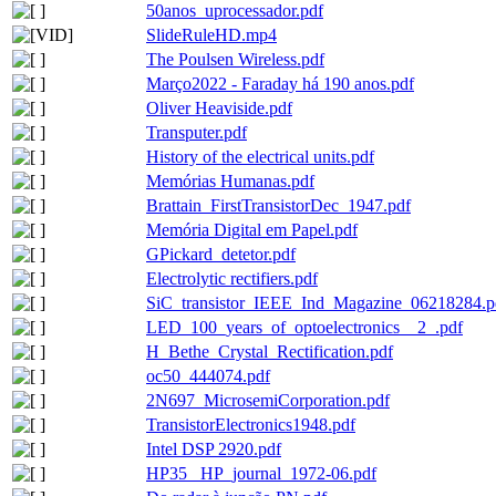
50anos_uprocessador.pdf
SlideRuleHD.mp4
The Poulsen Wireless.pdf
Março2022 - Faraday há 190 anos.pdf
Oliver Heaviside.pdf
Transputer.pdf
History of the electrical units.pdf
Memórias Humanas.pdf
Brattain_FirstTransistorDec_1947.pdf
Memória Digital em Papel.pdf
GPickard_detetor.pdf
Electrolytic rectifiers.pdf
SiC_transistor_IEEE_Ind_Magazine_06218284.p
LED_100_years_of_optoelectronics__2_.pdf
H_Bethe_Crystal_Rectification.pdf
oc50_444074.pdf
2N697_MicrosemiCorporation.pdf
TransistorElectronics1948.pdf
Intel DSP 2920.pdf
HP35_ HP_journal_1972-06.pdf