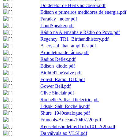
Do detetor de Hertz ao coesor.pdf
Edison e primeiros medidores de energia.pdf
Faraday_motor.pdf
LoudSpeaker.pdf
Rádio na Alemanha e Rádio do Povo.pdf
Regency_TR1_Birthandhistory.pdf
A_crystal_that_amplifies.pdf
Arquitetura de rádios.pdf
Radios Reflex.pdf
Edison_díodo.pdf
BirthOfTheValve.pdf
Forest_Radio_D10.pdf
Gower Bell.pdf
Clive Sinclair.pdf
Rochelle Salt as Dielectric.pdf
Ldspk_Salt_Rochelle.pdf
Shure_1940catalogue.pdf
Francois-Anceau-1940-220.pdf
Kepselnbsbulletinv11n1p101_A2b.pdf
Da válvula ao VLSI.pdf