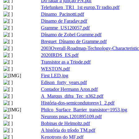
Do radar à junção PN.pdf
Telefunken_TR1_1st europ.Tr radio.pdf
Dinamo_Pacinotti.pdf
Dinamo de Faraday.pdf
Gramme_US120057.pdf
Dínamo de Zobel Gramme.pdf
Breguet_Dínamo de Gramme.pdf
2003Overall-Roadmap-Technology-Characteristic
2020IRDS_ES.pdf
Transistor as a Triode.pdf
WESTON.pdf
First LED.jpg
Edison_forty_years.pdf
Contador Hermann Aron.pdf
A_Marqus_difra_Tec_n362.pdf
História-dos-semicondutoresv1_2.pdf
Philco_Surface_Barrier_transistor=1953.jpg
Neurons pnas.1201895109.pdf
Bobinas de Helmoltz.pdf
A história do tríodo TM.pdf
Kenotrons do MF.pdf