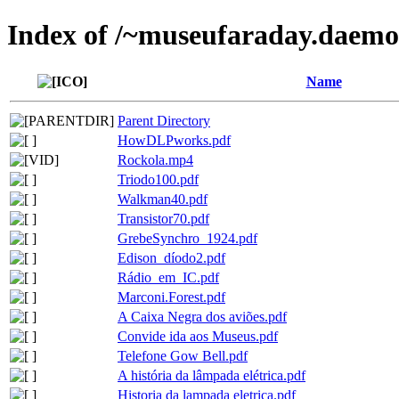
Index of /~museufaraday.daemo
Name
Parent Directory
HowDLPworks.pdf
Rockola.mp4
Triodo100.pdf
Walkman40.pdf
Transistor70.pdf
GrebeSynchro_1924.pdf
Edison_díodo2.pdf
Rádio_em_IC.pdf
Marconi.Forest.pdf
A Caixa Negra dos aviões.pdf
Convide ida aos Museus.pdf
Telefone Gow Bell.pdf
A história da lâmpada elétrica.pdf
Historia da lampada eletrica.pdf