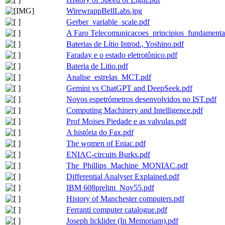
WirewrappBellLabs.jpg
Gerber_variable_scale.pdf
A Faro Telecomunicacoes_principios_fundamenta
Baterias de Lítio Introd., Yoshino.pdf
Faraday e o estado eletrotônico.pdf
Bateria de Litio.pdf
Analise_estrelas_MCT.pdf
Gemini vs ChatGPT and DeepSeek.pdf
Novos espetrómetros desenvolvidos no IST.pdf
Computing Machinery and Intelligence.pdf
Prof Moises Piedade e as valvulas.pdf
A história do Fax.pdf
The women of Eniac.pdf
ENIAC-circuits Burks.pdf
The_Phillips_Machine_MONIAC.pdf
Differential Analyser Explained.pdf
IBM 608prelim_Nov55.pdf
History of Manchester computers.pdf
Ferranti computer catalogue.pdf
Joseph licklider (In Memoriam).pdf