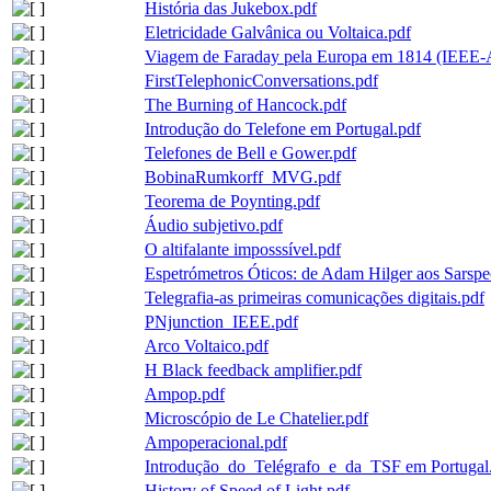
História das Jukebox.pdf
Eletricidade Galvânica ou Voltaica.pdf
Viagem de Faraday pela Europa em 1814 (IEE
FirstTelephonicConversations.pdf
The Burning of Hancock.pdf
Introdução do Telefone em Portugal.pdf
Telefones de Bell e Gower.pdf
BobinaRumkorff_MVG.pdf
Teorema de Poynting.pdf
Áudio subjetivo.pdf
O altifalante imposssível.pdf
Espetrómetros Óticos: de Adam Hilger aos Sarspe
Telegrafia-as primeiras comunicações digitais.pdf
PNjunction_IEEE.pdf
Arco Voltaico.pdf
H Black feedback amplifier.pdf
Ampop.pdf
Microscópio de Le Chatelier.pdf
Ampoperacional.pdf
Introdução_do_Telégrafo_e_da_TSF em Portugal
History of Speed of Light.pdf