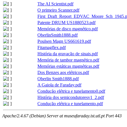
The AI Scientist.pdf
O primeiro Scanner.pdf
First_Draft_Report_EDVAC_Moore_Sch_1945.p
Patente DRUM US1880523.pdf
Memórias de disco magnético.pdf
OberlinSmith1888.pdf
Poulsen Magn US661619.pdf
Fitamagflex.pdf
História da gravação de sinais.pdf
Memória de tambor magnético.pdf
Memórias estáticas magnéticas.pdf
Dos Benzes aos elétricos.pdf
Oberlin Smith1888.pdf
A Gaiola de Faraday.pdf
Condução elétrica e tunelamento0.pdf
História dos semicondutoresv1_2.pdf
Condução elétrica e tunelamento.pdf
Apache/2.4.67 (Debian) Server at museufaraday.ist.utl.pt Port 443