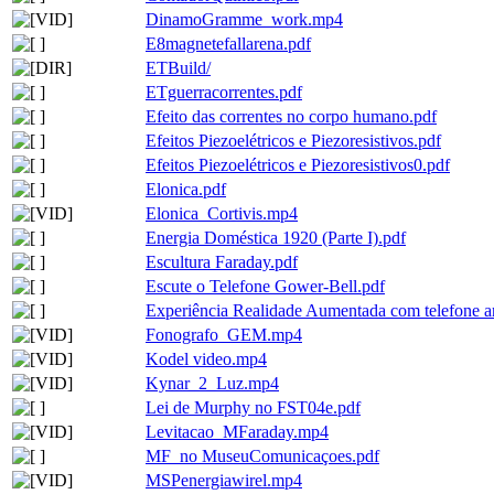
DinamoGramme_work.mp4
E8magnetefallarena.pdf
ETBuild/
ETguerracorrentes.pdf
Efeito das correntes no corpo humano.pdf
Efeitos Piezoelétricos e Piezoresistivos.pdf
Efeitos Piezoelétricos e Piezoresistivos0.pdf
Elonica.pdf
Elonica_Cortivis.mp4
Energia Doméstica 1920 (Parte I).pdf
Escultura Faraday.pdf
Escute o Telefone Gower-Bell.pdf
Experiência Realidade Aumentada com telefone a
Fonografo_GEM.mp4
Kodel video.mp4
Kynar_2_Luz.mp4
Lei de Murphy no FST04e.pdf
Levitacao_MFaraday.mp4
MF_no MuseuComunicaçoes.pdf
MSPenergiawirel.mp4