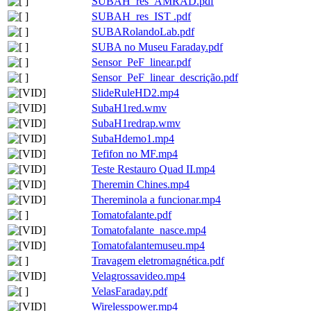
SUBAH_res_AMRAD.pdf
SUBAH_res_IST .pdf
SUBARolandoLab.pdf
SUBA no Museu Faraday.pdf
Sensor_PeF_linear.pdf
Sensor_PeF_linear_descrição.pdf
SlideRuleHD2.mp4
SubaH1red.wmv
SubaH1redrap.wmv
SubaHdemo1.mp4
Tefifon no MF.mp4
Teste Restauro Quad II.mp4
Theremin Chines.mp4
Thereminola a funcionar.mp4
Tomatofalante.pdf
Tomatofalante_nasce.mp4
Tomatofalantemuseu.mp4
Travagem eletromagnética.pdf
Velagrossavideo.mp4
VelasFaraday.pdf
Wirelesspower.mp4