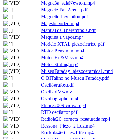
Magna3a_salaNewton.mp4
Magnete Fall Arena.pdf
Magnetic Levitation.pdf
Majestic video.mp4
Manual da Thereminola.pdf
Maquina a vapor.mp4
Modelo XTAL piezoeletrico.pdf
Motor Benz mini.mp4
Motor Hit&Miss.mp4
Motor Stirling.mp4
MuseuFaraday_piezoceramica1.mp4
O BITalino no Museu Faraday.pdf
Oscilógrafos.pdf
OscillarIV.wmv
Oscillographe.mp4
Philips2009 video.mp4
RTD oscilattor.pdf
Radiola26_corneta_restaurada.mp4
Ressona_Piezo_2 Luz.mp4
Rockola460_newLife.mp4