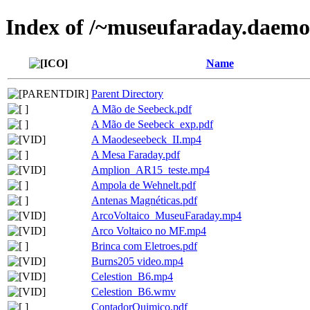
Index of /~museufaraday.daemo
Name
Parent Directory
A Mão de Seebeck.pdf
A Mão de Seebeck_exp.pdf
A Maodeseebeck_II.mp4
A Mesa Faraday.pdf
Amplion_AR15_teste.mp4
Ampola de Wehnelt.pdf
Antenas Magnéticas.pdf
ArcoVoltaico_MuseuFaraday.mp4
Arco Voltaico no MF.mp4
Brinca com Eletroes.pdf
Burns205 video.mp4
Celestion_B6.mp4
Celestion_B6.wmv
ContadorQuimico.pdf